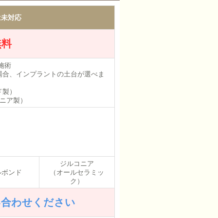
は未対応
無料
施術
場合、インプラントの土台が選べま
ド製）
コニア製）
ジルコニア
ルボンド
（オールセラミッ
ク）
い合わせください