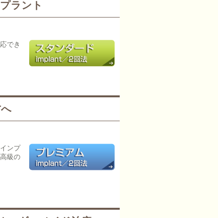
ンプラント
応でき
方へ
インプ
高級の