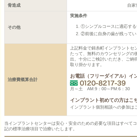
骨造成
自家
実施条件
①シンプルコースに適応する
その他
②前後に自身の歯が残ってい
上記料金で錦糸町インプラントセ
たって、無料のカウンセリングの後
出。十分にご検討いただき、ご納
取り掛かります。
お電話（フリーダイアル）イ
治療費概算合計
月～土 AM:9：00～PM:6：30
インプラント初めての方はこ
インプラント個別相談への参加は
当インプラントセンターは安心・安全のための必要な項目はすべて
記の標準治療項目で治療いたします。