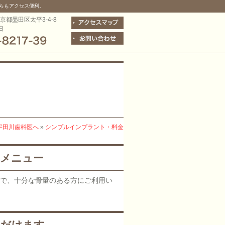
らもアクセス便利。
東京都墨田区太平3-4-8
日
宇田川歯科医へ
»
シンプルインプラント・料金
トメニュー
ンで、十分な骨量のある方にご利用い
ただけます