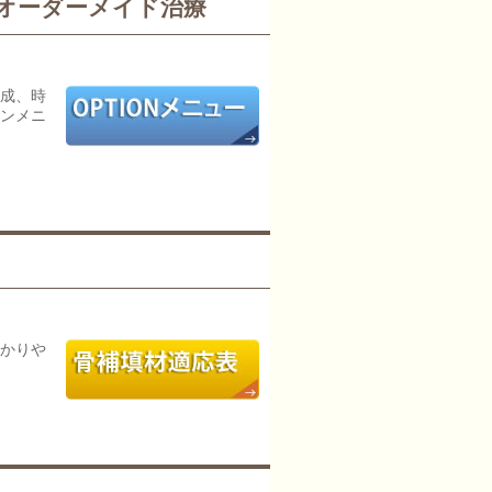
オーダーメイド治療
成、時
ンメニ
かりや
。