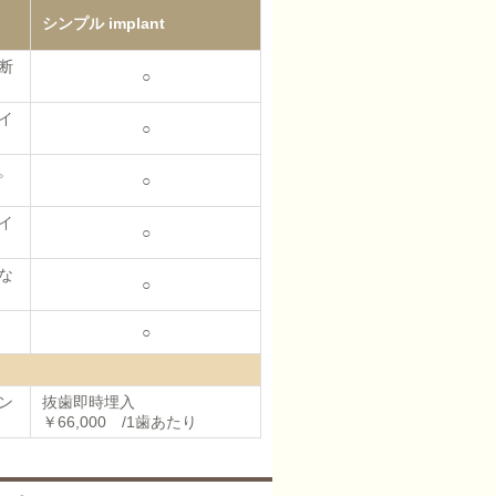
シンプル implant
断
○
イ
○
。
○
イ
○
な
○
○
ン
抜歯即時埋入
￥66,000 /1歯あたり