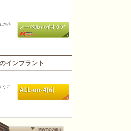
は特別
めのインプラント
ように