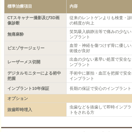
標準治療項目
内容
CTスキャナー撮影及び3D画
従来のレントゲンよりも検査・診
像診断
の精度が向上
笑気吸入鎮静法等で痛みの少ない
無痛麻酔
ンプラント
血管・神経を傷つけず骨に優しい
ピエゾサージェリー
術後が良好
出血の少ない素早い処置で安全な
レーザーメス切開
ンプラント
デジタルモニターによる術中
手術中に脈拍・血圧を把握で安全
把握
インプラント
インプラント10年保証
長期の保証で安心のインプラント
オプション
虫歯などを抜歯して即時インプラ
抜歯即時埋入
トをされる方