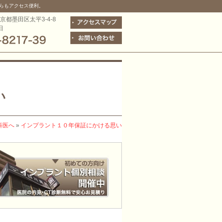
らもアクセス便利。
東京都墨田区太平3-4-8
日
い
科医へ
»
インプラント１０年保証にかける思い