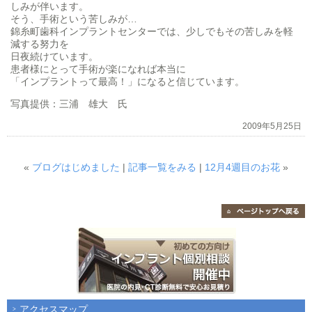
しみが伴います。
そう、手術という苦しみが…
錦糸町歯科インプラントセンターでは、少しでもその苦しみを軽
減する努力を
日夜続けています。
患者様にとって手術が楽になれば本当に
「インプラントって最高！」になると信じています。
写真提供：三浦 雄大 氏
2009年5月25日
«
ブログはじめました
|
記事一覧をみる
|
12月4週目のお花
»
アクセスマップ