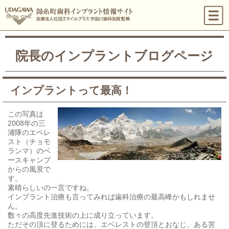
院長のインプラントブログページ
インプラントって最高！
この写真は
2008年の三
浦隊のエベレ
スト（チョモ
ランマ）のベ
ースキャンプ
からの風景で
す。
素晴らしいの一言ですね。
インプラント治療も言ってみれば歯科治療の最高峰かもしれませ
ん。
数々の高度先進技術の上に成り立っています。
ただその頂に登るためには、エベレストの登頂とおなじ、ある苦