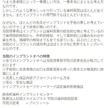
つまり患者様にとって一番優しい方法、一番本当にまともな考え方
なのです。
しかしこのような事をしっかり行っている歯科医院はほとんどあり
ません。またインプラントの専門医でもほとんどいません。
なぜなら、ほとんどの先生がインプラントを手術の事しか考えてい
ないのでそこまで余裕が無いのです。
当院理事長はインプラントは歯科医療の総合的な物と考えているの
で歯周病的検知から、外科的検知、そして最終的には噛み合わせや
歯を作る、補綴学の検知までも全てを診ている。以上のことから、
当院のインプラントの成功率はほぼ１００%と世界でもトップレベ
ルなのです。
当院のインプラントオペの特徴
☆全てのインプラントオペは当院理事長宇田川宏孝先生が執刀して
おります
☆手術前に全患者様のお口を国家資格を持った衛生士が徹底的に綺
麗にします
☆充実した保証内容アフターフォローも万全
☆安心・安全な施設
☆インプラントセーフティーマーク認定歯科医療施設
錦糸町歯科インプラントセンター
医療法人社団スマイルプラス 宇田川歯科医院院長
宇田川宏孝
» プロフィール