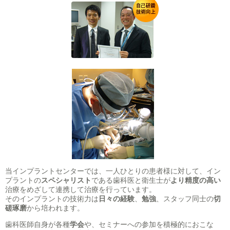
当インプラントセンターでは、一人ひとりの患者様に対して、イン
プラントの
スペシャリスト
である歯科医と衛生士が
より精度の高い
治療をめざして連携して治療を行っています。
そのインプラントの技術力は
日々の経験
、
勉強
、スタッフ同士の
切
磋琢磨
から培われます。
歯科医師自身が各種
学会
や、セミナーへの参加を積極的におこな