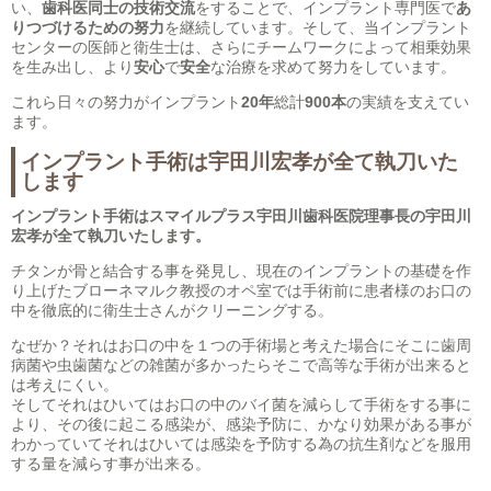
い、
歯科医同士の技術交流
をすることで、インプラント専門医で
あ
りつづけるための努力
を継続しています。そして、当インプラント
センターの医師と衛生士は、さらにチームワークによって相乗効果
を生み出し、より
安心
で
安全
な治療を求めて努力をしています。
これら日々の努力がインプラント
20年
総計
900本
の実績を支えてい
ます。
インプラント手術は宇田川宏孝が全て執刀いた
します
インプラント手術はスマイルプラス宇田川歯科医院理事長の宇田川
宏孝が全て執刀いたします。
チタンが骨と結合する事を発見し、現在のインプラントの基礎を作
り上げたブローネマルク教授のオペ室では手術前に患者様のお口の
中を徹底的に衛生士さんがクリーニングする。
なぜか？それはお口の中を１つの手術場と考えた場合にそこに歯周
病菌や虫歯菌などの雑菌が多かったらそこで高等な手術が出来ると
は考えにくい。
そしてそれはひいてはお口の中のバイ菌を減らして手術をする事に
より、その後に起こる感染が、感染予防に、かなり効果がある事が
わかっていてそれはひいては感染を予防する為の抗生剤などを服用
する量を減らす事が出来る。